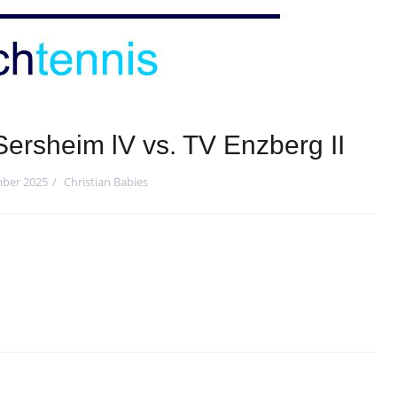
ersheim lV vs. TV Enzberg II
mber 2025
Christian Babies