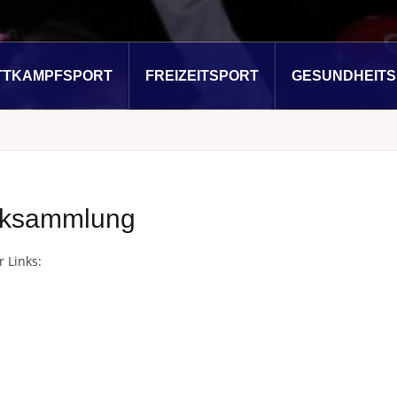
TTKAMPFSPORT
FREIZEITSPORT
GESUNDHEIT
nksammlung
r Links: