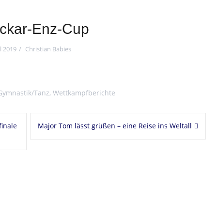
eckar-Enz-Cup
il 2019
Christian Babies
Gymnastik/Tanz
,
Wettkampfberichte
finale
Major Tom lässt grüßen – eine Reise ins Weltall