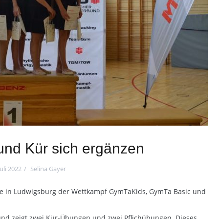
und Kür sich ergänzen
Juli 2022
Selina Gayer
lle in Ludwigsburg der Wettkampf GymTaKids, GymTa Basic und
nd zeigt zwei Kür-Übungen und zwei Pflichübungen. Dieses