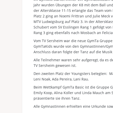
Jahr wurden Übungen der K8 mit dem Ball und
der Altersklasse 11-15 erlangte das Team vom 
Platz 2 ging an Noemi Frittran und Julie Meck
MTV Ludwigsburg auf Platz 3. In der Alterskla
Schubert vom SV Esslingen Rang 1 gefolgt von
Rang 3 ging ebenfalls nach Mosbach an Felicia 
Vom TV Sersheim war die neue GymTa Gruppe Yo
GymTaKids wurde von den Gymnastinnen/Gymna
Anschluss daran folgte der Tanz auf die Musik
Alle Teilnehmer waren sehr aufgeregt, da es d
TV Sersheim gewesen ist.
Den zweiten Platz der Youngsters belegten: Marl
Leni Noak, Ada Pereira, Lani Rau.
Beim Wettkampf GymTa Basic ist die Gruppe Gy
Emily Koop, Alina Koller und Linda Mauch am 
präsentierte sie ihren Tanz.
Alle Gymnastinnen erhielten eine Urkunde sow