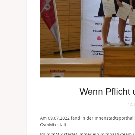
Wenn Pflicht 
12. 
Am 09.07.2022 fand in der Innenstadtsportha
GymMix statt.
Im GymMix startet immer ein Gymnastikteam u