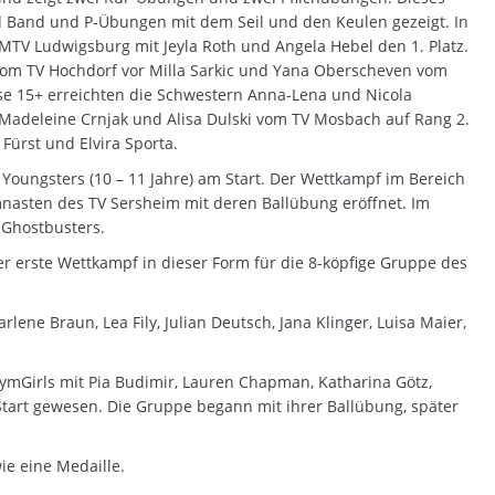
 Band und P-Übungen mit dem Seil und den Keulen gezeigt. In
MTV Ludwigsburg mit Jeyla Roth und Angela Hebel den 1. Platz.
 vom TV Hochdorf vor Milla Sarkic und Yana Oberscheven vom
sse 15+ erreichten die Schwestern Anna-Lena und Nicola
 Madeleine Crnjak und Alisa Dulski vom TV Mosbach auf Rang 2.
Fürst und Elvira Sporta.
ungsters (10 – 11 Jahre) am Start. Der Wettkampf im Bereich
sten des TV Sersheim mit deren Ballübung eröffnet. Im
 Ghostbusters.
er erste Wettkampf in dieser Form für die 8-köpfige Gruppe des
ene Braun, Lea Fily, Julian Deutsch, Jana Klinger, Luisa Maier,
mGirls mit Pia Budimir, Lauren Chapman, Katharina Götz,
Start gewesen. Die Gruppe begann mit ihrer Ballübung, später
ie eine Medaille.