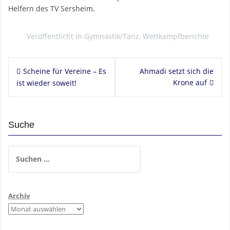
Helfern des TV Sersheim.
Veröffentlicht in
Gymnastik/Tanz
,
Wettkampfberichte
Beitragsnavigation
Scheine für Vereine – Es
Ahmadi setzt sich die
Krone auf
ist wieder soweit!
Suche
Suchen
nach:
Archiv