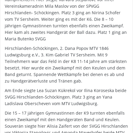
Vereinskameradnin Mila Maslov von der SPVGG
Hirschlanden- Schöckingen. Platz 3 ging an Nirina Schofer
vom TV Sersheim. Weiter ging es mit der K6. Die 8 – 10
jährigen Gymnastinnen turnten ebenfalls einen Zweikampf.
Hier kam als zweites Handgerät der Ball dazu. Platz 1 ging an
Maria Butenko SVGG
Hirschlanden-Schöckingen, 2. Dana Popov MTV 1846
Ludwigsburg e.V., 3. Kim Gabriel TV Sersheim. Mit 9
Teilnehmern war das Feld in der K8 11-14 Jahre am stärksten
besetzt. Hier wurde ein Zweikampf mit den Keulen und dem
Band geturnt. Spannende Wettkämpfe bei denen es ab und
zu Handgerätverluste und Tränen gab.
Am Ende siegte Lea Suzan Kükrekol vor Ilina Koroseska beide
SVGG Hirschlanden-Schöckingen. Platz 3 ging an Yana
Ladislava Oberscheven vom MTV Ludwigsburg.
Die 15 – 17 jährigen Gymnastinnen der K9 turnten ebenfalls
einen Zweikampf mit den Handgeräten Band und Keulen.
Souverän siegte hier Alisia Zaifert von der SVGG Hirschlanden
vor Viktorija Stanojlovic und Amanda Mayerhofer beide MTV