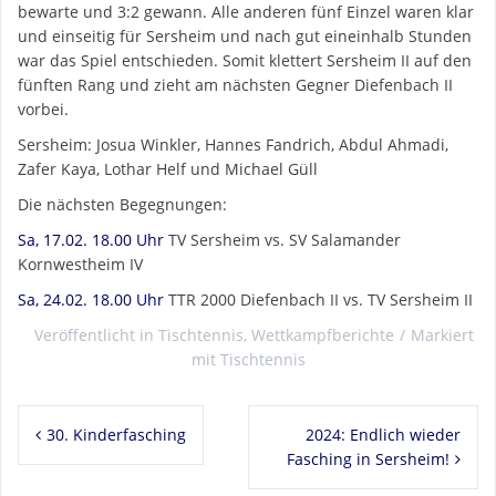
bewarte und 3:2 gewann. Alle anderen fünf Einzel waren klar
und einseitig für Sersheim und nach gut eineinhalb Stunden
war das Spiel entschieden. Somit klettert Sersheim II auf den
fünften Rang und zieht am nächsten Gegner Diefenbach II
vorbei.
Sersheim: Josua Winkler, Hannes Fandrich, Abdul Ahmadi,
Zafer Kaya, Lothar Helf und Michael Güll
Die nächsten Begegnungen:
Sa, 17.02. 18.00 Uhr
TV Sersheim vs. SV Salamander
Kornwestheim IV
Sa, 24.02. 18.00 Uhr
TTR 2000 Diefenbach II vs. TV Sersheim II
Veröffentlicht in
Tischtennis
,
Wettkampfberichte
Markiert
mit
Tischtennis
Beitragsnavigation
30. Kinderfasching
2024: Endlich wieder
Fasching in Sersheim!