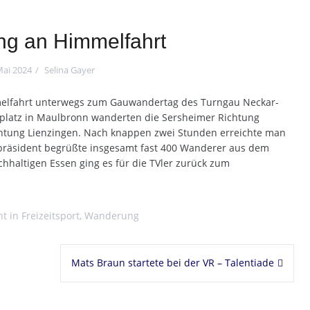
g an Himmelfahrt
Mai 2024
Selina Gayer
elfahrt unterwegs zum Gauwandertag des Turngau Neckar-
tplatz in Maulbronn wanderten die Sersheimer Richtung
chtung Lienzingen. Nach knappen zwei Stunden erreichte man
präsident begrüßte insgesamt fast 400 Wanderer aus dem
haltigen Essen ging es für die TVler zurück zum
ht in
Freizeitsport
,
Wanderung
Mats Braun startete bei der VR – Talentiade