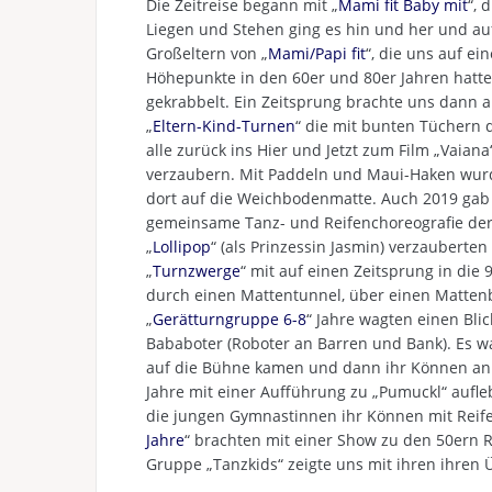
Die Zeitreise begann mit „
Mami fit Baby mit
“, 
Liegen und Stehen ging es hin und her und auf
Großeltern von „
Mami/Papi fit
“, die uns auf e
Höhepunkte in den 60er und 80er Jahren hatten
gekrabbelt. Ein Zeitsprung brachte uns dann a
„
Eltern-Kind-Turnen
“ die mit bunten Tüchern d
alle zurück ins Hier und Jetzt zum Film „Vaian
verzaubern. Mit Paddeln und Maui-Haken wurd
dort auf die Weichbodenmatte. Auch 2019 gab es
gemeinsame Tanz- und Reifenchoreografie de
„
Lollipop
“ (als Prinzessin Jasmin) verzaubert
„
Turnzwerge
“ mit auf einen Zeitsprung in die 
durch einen Mattentunnel, über einen Matten
„
Gerätturngruppe 6-8
“ Jahre wagten einen Bli
Bababoter (Roboter an Barren und Bank). Es w
auf die Bühne kamen und dann ihr Können an 
Jahre mit einer Aufführung zu „Pumuckl“ aufle
die jungen Gymnastinnen ihr Können mit Reife
Jahre
“ brachten mit einer Show zu den 50ern R
Gruppe „Tanzkids“ zeigte uns mit ihren ihren