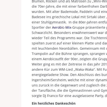
Blumen, Röcken und als Matrosen zu „Wini-Win
die 70er-Jahre, die mit einer farbenfrohen D
wurden. Mit alter Bademode, Paddeln und ein
Badesee ins griechische Lokal mit Sirtaki über
einer Stuhlgymnastik. In die 80er-Jahren entf
Sportler der
Aerobic-Mix
-Gruppe präsentierte 
Schwarzlicht. Besonders erwähnenswert war 
wieder Teil des Programms war. Die Tischtenn
spielten zuerst auf einer kleinen Platte und d
mit leuchtenden Neonbällen. Gemeinsam mit
Trampolin auf die Bühne sprangen, sprangen wi
einem Aerobicoutfit der 90er, zeigten die Gr
Weiter ging es mit der Zeitreise in das Jahr 20
andere Kür zum WM-Lied „Waka-Waka“. Mit Fuß
energiegeladene Show. Den Abschluss des bu
Ingersheim/Sersheim, welche mit einer dynam
uns zurück in die Gegenwart und zugleich die Z
der Tanzfläche, die die Gymnastinnen und Gym
sorgte DJ Franco für eine ausgelassene Party, d
Ein herzliches Dankeschön