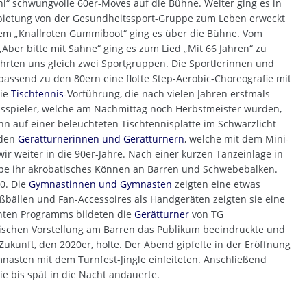
i“ schwungvolle 60er-Moves auf die Bühne. Weiter ging es in
arbietung von der Gesundheitssport-Gruppe zum Leben erweckt
em „Knallroten Gummiboot“ ging es über die Bühne. Vom
 „Aber bitte mit Sahne“ ging es zum Lied „Mit 66 Jahren“ zu
ührten uns gleich zwei Sportgruppen. Die Sportlerinnen und
passend zu den 80ern eine flotte Step-Aerobic-Choreografie mit
die
Tischtennis
-Vorführung, die nach vielen Jahren erstmals
isspieler, welche am Nachmittag noch Herbstmeister wurden,
ann auf einer beleuchteten Tischtennisplatte im Schwarzlicht
 den
Gerätturnerinnen und Gerätturnern
, welche mit dem Mini-
r weiter in die 90er-Jahre. Nach einer kurzen Tanzeinlage in
uppe ihr akrobatisches Können an Barren und Schwebebalken.
10. Die
Gymnastinnen und Gymnasten
zeigten eine etwas
bällen und Fan-Accessoires als Handgeräten zeigten sie eine
nten Programms bildeten die
Gerätturner
von TG
ischen Vorstellung am Barren das Publikum beeindruckte und
ukunft, den 2020er, holte. Der Abend gipfelte in der Eröffnung
nasten mit dem Turnfest-Jingle einleiteten. Anschließend
ie bis spät in die Nacht andauerte.