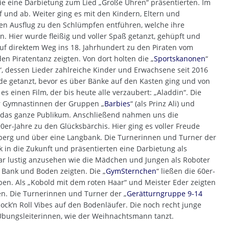
die eine Darbietung zum Lied „Große Uhren“ präsentierten. Im
 und ab. Weiter ging es mit den Kindern, Eltern und
inen Ausflug zu den Schlümpfen entführen, welche ihre
. Hier wurde fleißig und voller Spaß getanzt, gehüpft und
uf direktem Weg ins 18. Jahrhundert zu den Piraten vom
en Piratentanz zeigten. Von dort holten die „
Sportskanonen
“
a“, dessen Lieder zahlreiche Kinder und Erwachsene seit 2016
e getanzt, bevor es über Bänke auf den Kasten ging und von
 einen Film, der bis heute alle verzaubert: „Aladdin“. Die
r Gymnastinnen der Gruppen „
Barbies
“ (als Prinz Ali) und
en das ganze Publikum. Anschließend nahmen uns die
90er-Jahre zu den Glücksbärchis. Hier ging es voller Freude
berg und über eine Langbank. Die Turnerinnen und Turner der
ck in die Zukunft und präsentierten eine Darbietung als
ar lustig anzusehen wie die Mädchen und Jungen als Roboter
Bank und Boden zeigten. Die „
GymSternchen
“ ließen die 60er-
ben. Als „Kobold mit dem roten Haar“ und Meister Eder zeigten
n. Die Turnerinnen und Turner der „
Gerätturngruppe 9-14
ock’n Roll Vibes auf den Bodenläufer. Die noch recht junge
 Übungsleiterinnen, wie der Weihnachtsmann tanzt.