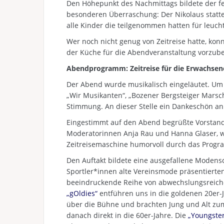
Den Höhepunkt des Nachmittags bildete der fei
besonderen Überraschung: Der Nikolaus statte
alle Kinder die teilgenommen hatten für leuc
Wer noch nicht genug von Zeitreise hatte, kon
der Küche für die Abendveranstaltung vorzube
Abendprogramm: Zeitreise für die Erwachsen
Der Abend wurde musikalisch eingeläutet. Um 
„Wir Musikanten“, „Bozener Bergsteiger Marsch
Stimmung. An dieser Stelle ein Dankeschön an
Eingestimmt auf den Abend begrüßte Vorstand
Moderatorinnen Anja Rau und Hanna Glaser, we
Zeitreisemaschine humorvoll durch das Progr
Den Auftakt bildete eine ausgefallene Modens
Sportler*innen alte Vereinsmode präsentiert
beeindruckende Reihe von abwechslungsreic
„gOldies“
entführen uns in die goldenen 20er-J
über die Bühne und brachten Jung und Alt zum
danach direkt in die 60er-Jahre. Die
„Youngster