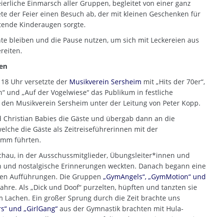
erliche Einmarsch aller Gruppen, begleitet von einer ganz
te der Feier einen Besuch ab, der mit kleinen Geschenken für
htende Kinderaugen sorgte.
nte bleiben und die Pause nutzen, um sich mit Leckereien aus
reiten.
en
18 Uhr versetzte der
Musikverein Sersheim
mit „Hits der 70er“,
“ und „Auf der Vogelwiese“ das Publikum in festliche
 den Musikverein Sersheim unter der Leitung von Peter Kopp.
 Christian Babies die Gäste und übergab dann an die
lche die Gäste als Zeitreiseführerinnen mit der
amm führten.
chau, in der Ausschussmitglieder, Übungsleiter*innen und
en und nostalgische Erinnerungen weckten. Danach begann eine
hen Aufführungen. Die Gruppen
„GymAngels“, „GymMotion“ und
ahre. Als „Dick und Doof“ purzelten, hüpften und tanzten sie
 Lachen. Ein großer Sprung durch die Zeit brachte uns
s“ und „GirlGang“
aus der Gymnastik brachten mit Hula-