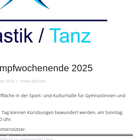
kampfwochenende 2025
uar 2025
Heike Bachert
ffläche in der Sport- und Kulturhalle für Gymnastinnen und
en Tag können Kürübungen bewundert werden, am Sonntag
0 Uhr.
Unterstützer.
Screenshot
ntlicht in
Gymnastik/Tanz