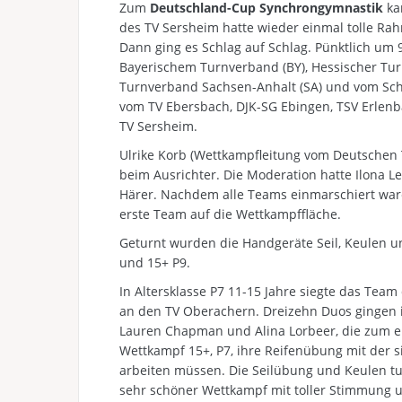
Zum
Deutschland-Cup Synchrongymnastik
ka
des TV Sersheim hatte wieder einmal tolle R
Dann ging es Schlag auf Schlag. Pünktlich um
Bayerischem Turnverband (BY), Hessischer Tu
Turnverband Sachsen-Anhalt (SA) und vom Sc
vom TV Ebersbach, DJK-SG Ebingen, TSV Erlen
TV Sersheim.
Ulrike Korb (Wettkampfleitung vom Deutschen
beim Ausrichter. Die Moderation hatte Ilona L
Härer. Nachdem alle Teams einmarschiert war
erste Team auf die Wettkampffläche.
Geturnt wurden die Handgeräte Seil, Keulen und
und 15+ P9.
In Altersklasse P7 11-15 Jahre siegte das Tea
an den TV Oberachern. Dreizehn Duos gingen i
Lauren Chapman und Alina Lorbeer, die zum e
Wettkampf 15+, P7, ihre Reifenübung mit der s
arbeiten müssen. Die Seilübung und Keulen turn
sehr schöner Wettkampf mit toller Stimmung 