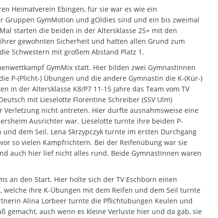
ren Heimatverein Ebingen, für sie war es wie ein
der Gruppen GymMotion und gOldies sind und ein bis zweimal
Mal starten die beiden in der Altersklasse 25+ mit den
n ihrer gewohnten Sicherheit und hatten allen Grund zum
ch die Schwestern mit großem Abstand Platz 1.
enwettkampf GymMix statt. Hier bilden zwei Gymnastinnen
ie P-(Plicht-) Übungen und die andere Gymnastin die K-(Kür-)
ten in der Altersklasse K8/P7 11-15 Jahre das Team vom TV
eutsch mit Lieselotte Florentine Schreiber (SSV Ulm)
ner Verletzung nicht antreten. Hier durfte ausnahmsweise eine
sheim Ausrichter war. Lieselotte turnte ihre beiden P-
 und dem Seil. Lena Skrzypczyk turnte im ersten Durchgang
vor so vielen Kampfrichtern. Bei der Reifenübung war sie
nd auch hier lief nicht alles rund. Beide Gymnastinnen waren
ms an den Start. Hier holte sich der TV Eschborn einen
, welche ihre K-Übungen mit dem Reifen und dem Seil turnte
artnerin Alina Lorbeer turnte die Pflichtübungen Keulen und
aß gemacht, auch wenn es kleine Verluste hier und da gab, sie