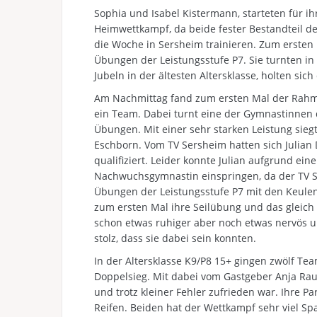
Sophia und Isabel Kistermann, starteten für ih
Heimwettkampf, da beide fester Bestandteil 
die Woche in Sersheim trainieren. Zum ersten 
Übungen der Leistungsstufe P7. Sie turnten i
Jubeln in der ältesten Altersklasse, holten si
Am Nachmittag fand zum ersten Mal der Rahm
ein Team. Dabei turnt eine der Gymnastinnen d
Übungen. Mit einer sehr starken Leistung sieg
Eschborn. Vom TV Sersheim hatten sich Julian D
qualifiziert. Leider konnte Julian aufgrund ei
Nachwuchsgymnastin einspringen, da der TV Ser
Übungen der Leistungsstufe P7 mit den Keulen
zum ersten Mal ihre Seilübung und das gleich 
schon etwas ruhiger aber noch etwas nervös u
stolz, dass sie dabei sein konnten.
In der Altersklasse K9/P8 15+ gingen zwölf Tea
Doppelsieg. Mit dabei vom Gastgeber Anja Rau
und trotz kleiner Fehler zufrieden war. Ihre P
Reifen. Beiden hat der Wettkampf sehr viel Sp