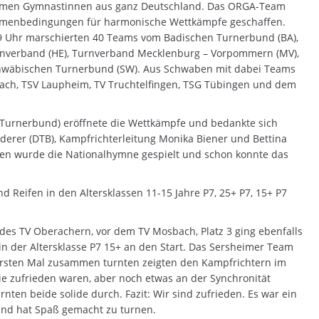
men Gymnastinnen aus ganz Deutschland. Das ORGA-Team
ahmenbedingungen für harmonische Wettkämpfe geschaffen.
 9 Uhr marschierten 40 Teams vom Badischen Turnerbund (BA),
rnverband (HE), Turnverband Mecklenburg – Vorpommern (MV),
hwäbischen Turnerbund (SW). Aus Schwaben mit dabei Teams
bach, TSV Laupheim, TV Truchtelfingen, TSG Tübingen und dem
 Turnerbund) eröffnete die Wettkämpfe und bedankte sich
ederer (DTB), Kampfrichterleitung Monika Biener und Bettina
en wurde die Nationalhymne gespielt und schon konnte das
 Reifen in den Altersklassen 11-15 Jahre P7, 25+ P7, 15+ P7
m des TV Oberachern, vor dem TV Mosbach, Platz 3 ging ebenfalls
n der Altersklasse P7 15+ an den Start. Das Sersheimer Team
rsten Mal zusammen turnten zeigten den Kampfrichtern im
ie zufrieden waren, aber noch etwas an der Synchronität
ten beide solide durch. Fazit: Wir sind zufrieden. Es war ein
und hat Spaß gemacht zu turnen.