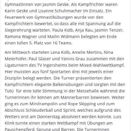
Gymnastinnen von Jasmin Geske. Als Kampfrichter waren
Karin Geske und Lisanne Schuhmacher im Einsatz. Ein
Feuerwerk von Gymnastikübungen wurde von den
Kampfrichtern bewertet, so dass alle mit Spannung auf die
Siegerehrung warteten. Paula Kolb, Anja Rau, Jasmin Tenzer,
Ramona Wagner und Mailin Widmann belegten am Ende
einen tollen 5. Platz von 16 Teams.
Am Mittwoch starteten Lena Kolb, Amelie Mertins, Nina
Meierhofer, Paul Glaser und Yannis Grau zusammen mit den
Ligaturnern des TV Ingersheims beim Mixed-Wahlwettkampf.
Hier mussten aus fünf Sportarten drei mit jeweils einer
Disziplin belegt werden. Die Turner präsentierten den
Kampfrichtern elegante Balkenübungen und sorgten mit den
Tütü für eine tolle Stimmung in der Messehalle während die
Turnerinnen ihr können am Männerbarren bewiesen. Weiter
ging es zum Minitrampolin und Rope Skipping und zum
Abschluss Schleuderball und Sprint, welches aufgrund des
Wetters erst am Donnerstag absolviert werden konnte. Luis
Klink turnte einen starken Wettkampf mit Übungen am
Pauschenpferd, Sprung und Barren. Die Turnerinnen