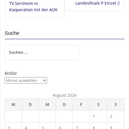
Landesfinale P Einzel
TV Sersheim in
Kooperation mit der AOK
Suche
Suchen
nach:
Archiv
August 2026
M
D
M
D
F
S
S
1
2
3
4
5
6
7
8
9