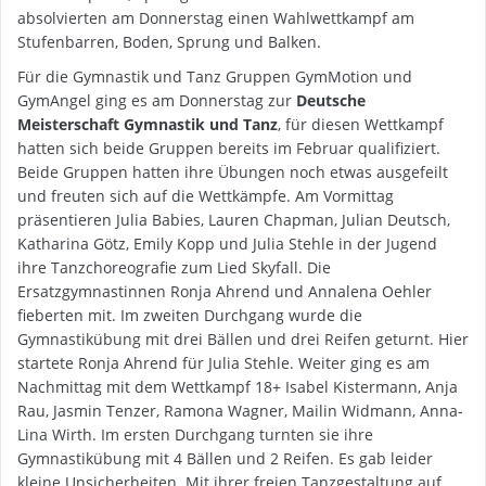
absolvierten am Donnerstag einen Wahlwettkampf am
Stufenbarren, Boden, Sprung und Balken.
Für die Gymnastik und Tanz Gruppen GymMotion und
GymAngel ging es am Donnerstag zur
Deutsche
Meisterschaft Gymnastik und Tanz
, für diesen Wettkampf
hatten sich beide Gruppen bereits im Februar qualifiziert.
Beide Gruppen hatten ihre Übungen noch etwas ausgefeilt
und freuten sich auf die Wettkämpfe. Am Vormittag
präsentieren Julia Babies, Lauren Chapman, Julian Deutsch,
Katharina Götz, Emily Kopp und Julia Stehle in der Jugend
ihre Tanzchoreografie zum Lied Skyfall. Die
Ersatzgymnastinnen Ronja Ahrend und Annalena Oehler
fieberten mit. Im zweiten Durchgang wurde die
Gymnastikübung mit drei Bällen und drei Reifen geturnt. Hier
startete Ronja Ahrend für Julia Stehle. Weiter ging es am
Nachmittag mit dem Wettkampf 18+ Isabel Kistermann, Anja
Rau, Jasmin Tenzer, Ramona Wagner, Mailin Widmann, Anna-
Lina Wirth. Im ersten Durchgang turnten sie ihre
Gymnastikübung mit 4 Bällen und 2 Reifen. Es gab leider
kleine Unsicherheiten. Mit ihrer freien Tanzgestaltung auf