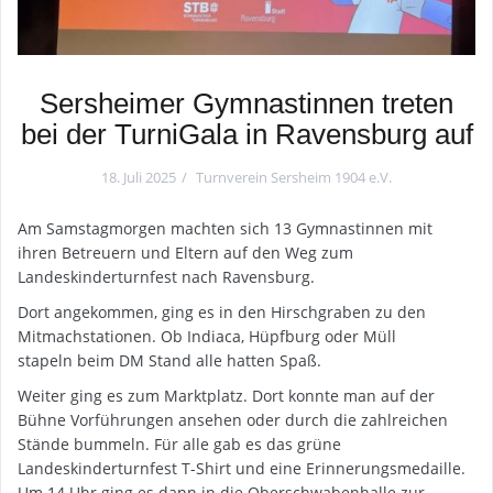
Sersheimer Gymnastinnen treten
bei der TurniGala in Ravensburg auf
18. Juli 2025
Turnverein Sersheim 1904 e.V.
Am Samstagmorgen machten sich 13 Gymnastinnen mit
ihren Betreuern und Eltern auf den Weg zum
Landeskinderturnfest nach Ravensburg.
Dort angekommen, ging es in den Hirschgraben zu den
Mitmachstationen. Ob Indiaca, Hüpfburg oder Müll
stapeln beim DM Stand alle hatten Spaß.
Weiter ging es zum Marktplatz. Dort konnte man auf der
Bühne Vorführungen ansehen oder durch die zahlreichen
Stände bummeln. Für alle gab es das grüne
Landeskinderturnfest T-Shirt und eine Erinnerungsmedaille.
Um 14 Uhr ging es dann in die Oberschwabenhalle zur