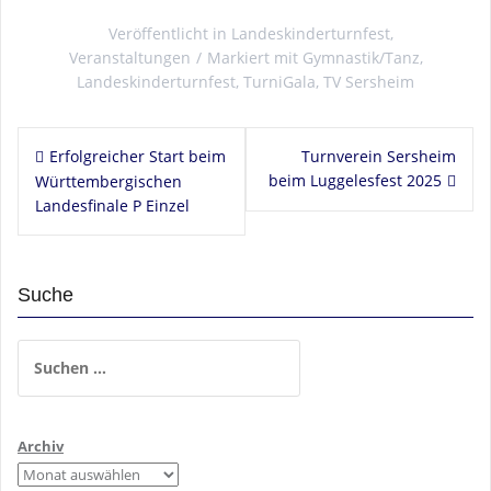
Veröffentlicht in
Landeskinderturnfest
,
Veranstaltungen
Markiert mit
Gymnastik/Tanz
,
Landeskinderturnfest
,
TurniGala
,
TV Sersheim
Beitragsnavigation
Erfolgreicher Start beim
Turnverein Sersheim
beim Luggelesfest 2025
Württembergischen
Landesfinale P Einzel
Suche
Suchen
nach:
Archiv