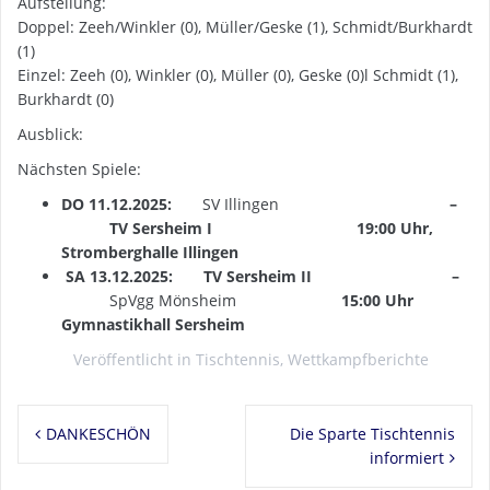
Aufstellung:
Doppel: Zeeh/Winkler (0), Müller/Geske (1), Schmidt/Burkhardt
(1)
Einzel: Zeeh (0), Winkler (0), Müller (0), Geske (0)l Schmidt (1),
Burkhardt (0)
Ausblick:
Nächsten Spiele:
DO 11.12.2025:
SV Illingen
–
TV Sersheim I
19:00 Uhr,
Stromberghalle Illingen
SA 13.12.2025: TV Sersheim II
–
SpVgg Mönsheim
15:00 Uhr
Gymnastikhall Sersheim
Veröffentlicht in
Tischtennis
,
Wettkampfberichte
Beitragsnavigation
DANKESCHÖN
Die Sparte Tischtennis
informiert