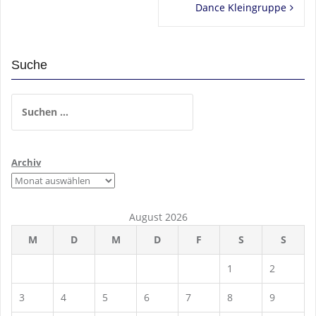
Dance Kleingruppe
Suche
Suchen
nach:
Archiv
August 2026
M
D
M
D
F
S
S
1
2
3
4
5
6
7
8
9