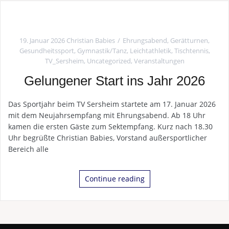
19. Januar 2026
Christian Babies
Ehrungsabend
,
Gerätturnen
,
Gesundheitssport
,
Gymnastik/Tanz
,
Leichtathletik
,
Tischtennis
,
TV_Sersheim
,
Uncategorized
,
Veranstaltungen
Gelungener Start ins Jahr 2026
Das Sportjahr beim TV Sersheim startete am 17. Januar 2026
mit dem Neujahrsempfang mit Ehrungsabend. Ab 18 Uhr
kamen die ersten Gäste zum Sektempfang. Kurz nach 18.30
Uhr begrüßte Christian Babies, Vorstand außersportlicher
Bereich alle
Continue reading