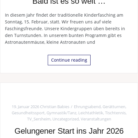
Bald ist es so weit …
In diesem Jahr findet der traditionelle Kinderfasching am
Sonntag, 15. Februar, statt. Wir freuen uns auf viele
Faschingsfreunde. Unsere Kindergruppen üben bereits in
den Turnstunden. In unserem bunten Programm gibt es
Astronautenmäuse, kleine Astronauten und
Continue reading
19. Januar 2026
Christian Babies
Ehrungsabend
,
Gerätturnen
,
Gesundheitssport
,
Gymnastik/Tanz
,
Leichtathletik
,
Tischtennis
,
TV_Sersheim
,
Uncategorized
,
Veranstaltungen
Gelungener Start ins Jahr 2026