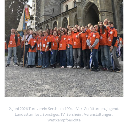
2. Juni 2026
Turnverein Sersheim 1904 e.V.
Gerätturnen
,
Jugend
,
Landesturnfest
,
Sonstiges
,
TV_Sersheim
,
Veranstaltungen
,
Wettkampfberichte