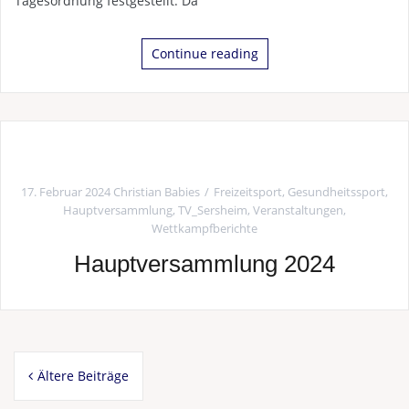
Tagesordnung festgestellt. Da
Continue reading
17. Februar 2024
Christian Babies
Freizeitsport
,
Gesundheitssport
,
Hauptversammlung
,
TV_Sersheim
,
Veranstaltungen
,
Wettkampfberichte
Hauptversammlung 2024
Beitragsnavigation
Ältere Beiträge