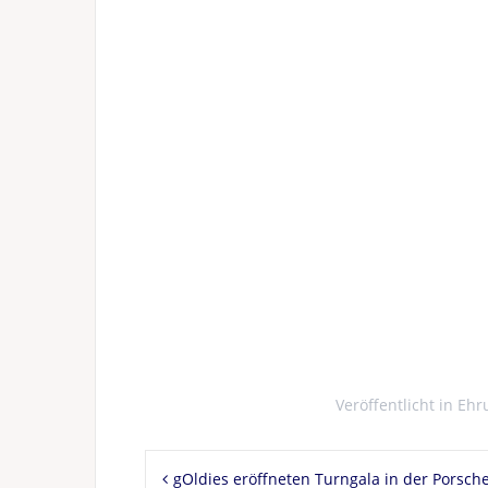
Veröffentlicht in
Ehr
Beitragsnavigation
gOldies eröffneten Turngala in der Porsch