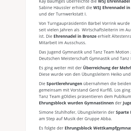
Kay Bäumges überreichte die
WSJ Ehrennadel
Sabine Häussler erhielt die
WSJ Ehrennadel in
und der Turnwerkstatt I.
Von Turngaupräsidentin Bärbel Vorrink wurde
seit vielen Jahren als Wirtschaftsleiterin im
ist. Die
Ehrennadel in Bronze
erhielt Ältesten
Mitarbeit im Ausschuss.
Das Jugend Gymnastik und Tanz Team Motion ze
Deutschen Meisterschaft Gymnastik und Tanz P
Es ging weiter mit der
Überreichung der Mehrk
Diese wurde von den Übungsleitern Heiko und 
Die
Sportlerehrungen
übernahmen die beiden
gemeinsam mit Vorstand Gerd Kurfiß. Los gin
Tanz Team gOldies präsentieren dem Publkum 
Ehrungsblock wurden Gymnastinnen
der
Jug
Simone Stuhlhofer, Übungsleiterin der
Sparte 
am Step auf Musik der Gruppe Abba.
Es folgte der
Ehrungsblock Wettkampfgymnast