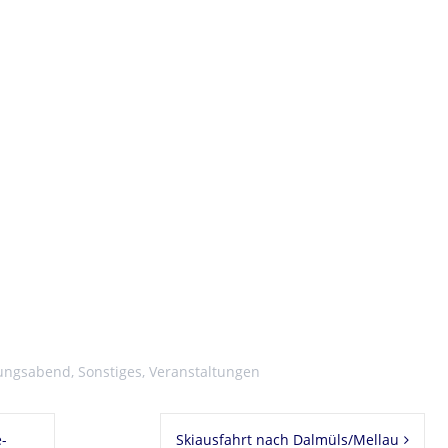
ungsabend
,
Sonstiges
,
Veranstaltungen
e-
Skiausfahrt nach Dalmüls/Mellau