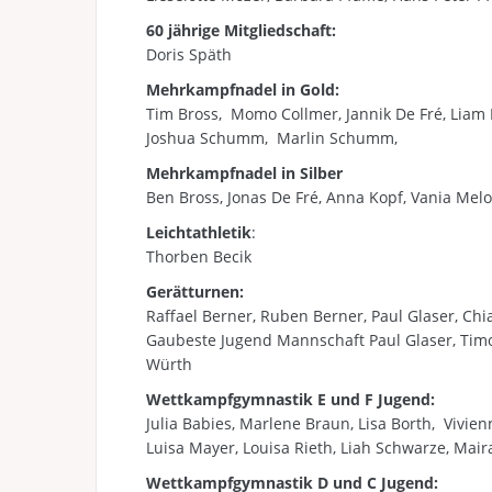
60 jährige Mitgliedschaft
:
Doris Späth
Mehrkampfnadel in Gold:
Tim Bross,
Momo Collmer, Jannik De Fré, Liam K
Joshua Schumm, Marlin Schumm,
Mehrkampfnadel in Silber
Ben Bross, Jonas De Fré, Anna Kopf, Vania Melo, 
Leichtathletik
:
Thorben Becik
Gerätturnen:
Raffael Berner, Ruben Berner, Paul Glaser, Chia
Gaubeste Jugend Mannschaft Paul Glaser, Timo 
Würth
Wettkampfgymnastik E und F Jugend:
Julia Babies, Marlene Braun, Lisa Borth, Vivienn
Luisa Mayer, Louisa Rieth, Liah Schwarze, Mair
Wettkampfgymnastik D und C Jugend: