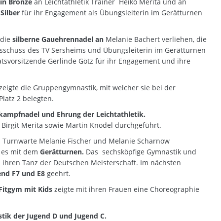
 in Bronze
an Leichtathletik Trainer
Heiko Merita und an
 Silber
für ihr Engagement als Übungsleiterin im Gerätturnen
 die
silberne Gauehrennadel an
Melanie Bachert verliehen, die
 Ausschuss des TV Sersheims und Übungsleiterin im Gerätturnen
ratsvorsitzende Gerlinde Götz für ihr Engagement und ihre
igte die Gruppengymnastik, mit welcher sie bei der
latz 2 belegten.
ampfnadel und Ehrung der Leichtathletik.
Birgit Merita sowie Martin Knodel durchgeführt.
 Turnwarte Melanie Fischer und Melanie Scharnow
g es mit dem
Gerätturnen.
Das sechsköpfige Gymnastik und
ihren Tanz der Deutschen Meisterschaft. Im nächsten
end F7 und E8
geehrt.
Fitgym mit Kids
zeigte mit ihren Frauen eine Choreographie
ik der Jugend D und Jugend C.