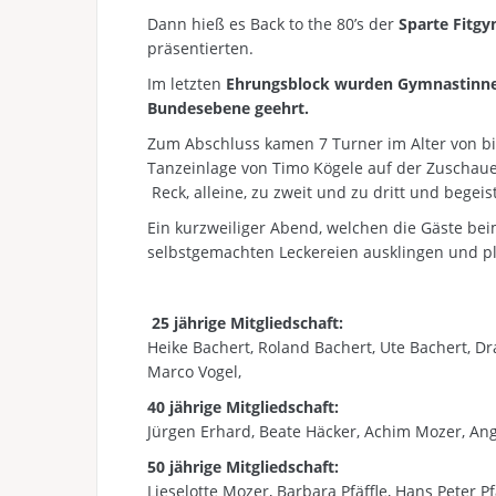
Dann hieß es Back to the 80’s der
Sparte Fitg
präsentierten.
Im letzten
Ehrungsblock wurden Gymnastinnen 
Bundesebene geehrt.
Zum Abschluss kamen 7 Turner im Alter von bis 
Tanzeinlage von Timo Kögele auf der Zuschau
Reck, alleine, zu zweit und zu dritt und begei
Ein kurzweiliger Abend, welchen die Gäste be
selbstgemachten Leckereien ausklingen und p
25 jährige Mitgliedschaft:
Heike Bachert, Roland Bachert, Ute Bachert, D
Marco Vogel,
40 jährige Mitgliedschaft:
Jürgen Erhard, Beate Häcker, Achim Mozer, Ang
50 jährige Mitgliedschaft:
Lieselotte Mozer, Barbara Pfäffle, Hans Peter Pf