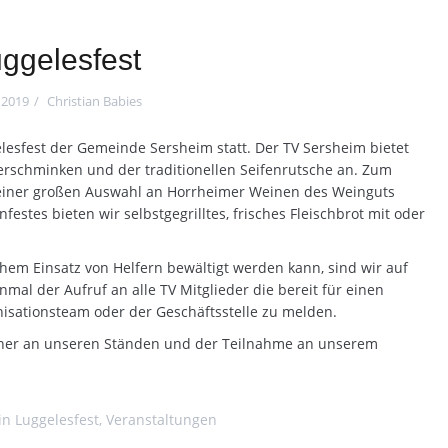
ggelesfest
i 2019
Christian Babies
fest der Gemeinde Sersheim statt. Der TV Sersheim bietet
erschminken und der traditionellen Seifenrutsche an. Zum
einer großen Auswahl an Horrheimer Weinen des Weinguts
festes bieten wir selbstgegrilltes, frisches Fleischbrot mit oder
hem Einsatz von Helfern bewältigt werden kann, sind wir auf
nmal der Aufruf an alle TV Mitglieder die bereit für einen
anisationsteam oder der Geschäftsstelle zu melden.
ucher an unseren Ständen und der Teilnahme an unserem
 in
Luggelesfest
,
Veranstaltungen