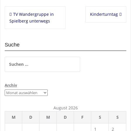
Beitragsnavigation
TV Wandergruppe in
Kinderturntag
Spielberg unterwegs
Suche
Suchen
nach:
Archiv
August 2026
M
D
M
D
F
S
S
1
2