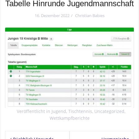
Tabelle Hinrunde Jugendmannschaft
16. Dezember 2022
Christian Babies
Veröffentlicht in
Jugend
,
Tischtennis
,
Uncategorized
,
Wettkampfberichte
Beitragsnavigation