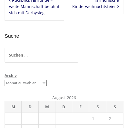
Rückblick Hinrunde –
Harmonische
weite Mannschaft belohnt
Kinderweihnachtsfeier
sich mit Derbysieg
Suche
Suchen
nach:
Archiv
August 2026
M
D
M
D
F
S
S
1
2