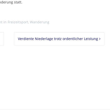
derung statt.
ht in
Freizeitsport
,
Wanderung
Verdiente Niederlage trotz ordentlicher Leistung