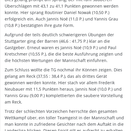
Überschlägen mit 43,1 zu 41,1 Punkten gewonnen werden
konnte. Hier sprang Routinier Daniel Nowak (10,50 P.)
erfolgreich ein. Auch Jannis Noé (11,0 P.) und Yannis Grau
(10,8 P.) bestätigten ihre gute Form.
Aufgrund der teils deutlich schwierigeren Übungen der
Stuttgarter ging der Barren (46,6 : 41,75 P.) klar an die
Gastgeber. Erneut waren es Jannis Noé (10,9 P.) und Paul
Kretschmer (10,55 P.), die die beste Ausführung zeigten und
die höchsten Wertungen der Mannschaft einfuhren.
Zum Schluss wollte die TG nochmal ihr Können zeigen. Dies
gelang am Reck (37,55 : 38,4 P.), das als drittes Gerät
gewonnen werden konnte. Hier stach vor allem Frederik
Neubauer mit 11,5 Punkten heraus, Jannis Noé (10,0 P.) und
Yannis Grau (9,00 P.) komplettierten die saubere Vorstellung
am Reck.
Trotz der schlechten Vorzeichen herrschte den gesamten
Wettkampf über, ein toller Teamgeist in der Mannschaft und
man konnte in zufriedene Gesichter nach dem Auftakt in die
Landesliga blicken. Diesen Spirit gilt es aufrecht zu erhalten