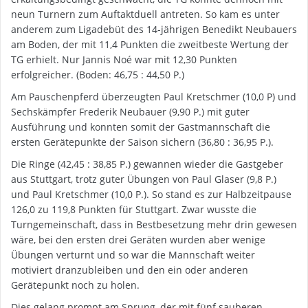
neun Turnern zum Auftaktduell antreten. So kam es unter
anderem zum Ligadebüt des 14-jährigen Benedikt Neubauers
am Boden, der mit 11,4 Punkten die zweitbeste Wertung der
TG erhielt. Nur Jannis Noé war mit 12,30 Punkten
erfolgreicher. (Boden: 46,75 : 44,50 P.)
Am Pauschenpferd überzeugten Paul Kretschmer (10,0 P) und
Sechskämpfer Frederik Neubauer (9,90 P.) mit guter
Ausführung und konnten somit der Gastmannschaft die
ersten Gerätepunkte der Saison sichern (36,80 : 36,95 P.).
Die Ringe (42,45 : 38,85 P.) gewannen wieder die Gastgeber
aus Stuttgart, trotz guter Übungen von Paul Glaser (9,8 P.)
und Paul Kretschmer (10,0 P.). So stand es zur Halbzeitpause
126,0 zu 119,8 Punkten für Stuttgart. Zwar wusste die
Turngemeinschaft, dass in Bestbesetzung mehr drin gewesen
wäre, bei den ersten drei Geräten wurden aber wenige
Übungen verturnt und so war die Mannschaft weiter
motiviert dranzubleiben und den ein oder anderen
Gerätepunkt noch zu holen.
Dies gelang prompt am Sprung, der mit fünf sauberen