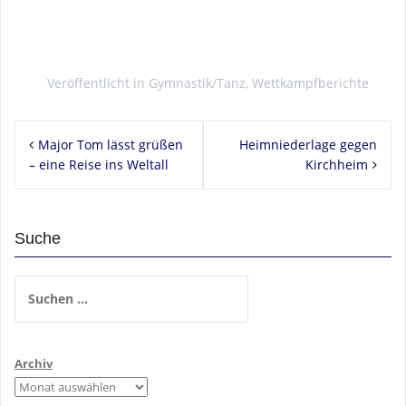
Veröffentlicht in
Gymnastik/Tanz
,
Wettkampfberichte
Beitragsnavigation
Major Tom lässt grüßen
Heimniederlage gegen
– eine Reise ins Weltall
Kirchheim
Suche
Suchen
nach:
Archiv