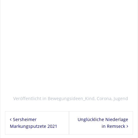
Veröffentlicht in
Bewegungsideen_Kind
,
Corona
,
Jugend
Beitragsnavigation
Sersheimer
Unglückliche Niederlage
Markungsputzete 2021
in Remseck