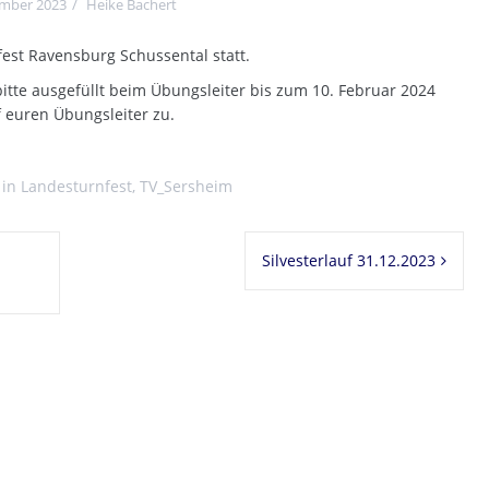
ember 2023
Heike Bachert
fest Ravensburg Schussental statt.
tte ausgefüllt beim Übungsleiter bis zum 10. Februar 2024
 euren Übungsleiter zu.
 in
Landesturnfest
,
TV_Sersheim
Silvesterlauf 31.12.2023